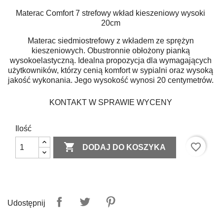
Materac Comfort 7 strefowy wkład kieszeniowy wysoki
20cm
Materac siedmiostrefowy z wkładem ze sprężyn
kieszeniowych. Obustronnie obłożony pianką
wysokoelastyczną. Idealna propozycja dla wymagających
użytkowników, którzy cenią komfort w sypialni oraz wysoką
jakość wykonania. Jego wysokość wynosi 20 centymetrów.
KONTAKT W SPRAWIE WYCENY
Ilość

favorite_border
DODAJ DO KOSZYKA
Udostępnij