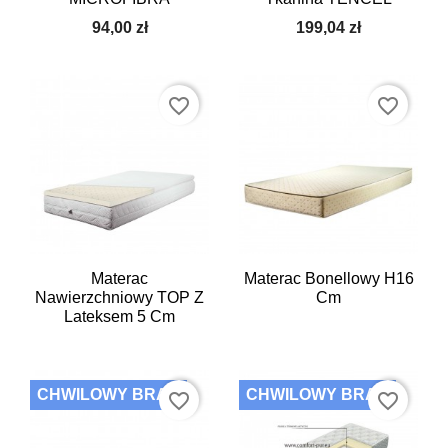
94,00 zł
199,04 zł
favorite_border
favorite_border
Materac
Materac Bonellowy H16
Nawierzchniowy TOP Z
Cm
Lateksem 5 Cm
CHWILOWY BRAK
CHWILOWY BRAK
favorite_border
favorite_border