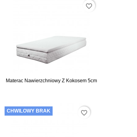
favorite_border
Materac Nawierzchniowy Z Kokosem 5cm
CHWILOWY BRAK
favorite_border