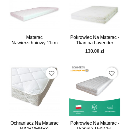
Materac
Pokrowiec Na Materac -
Nawierzchniowy 11cm
Tkanina Lavender
130,00 zł
favorite_border
favorite_border
Ochraniacz Na Materac
Pokrowiec Na Materac -
MICROFIBRA
Tkanina TENCEL