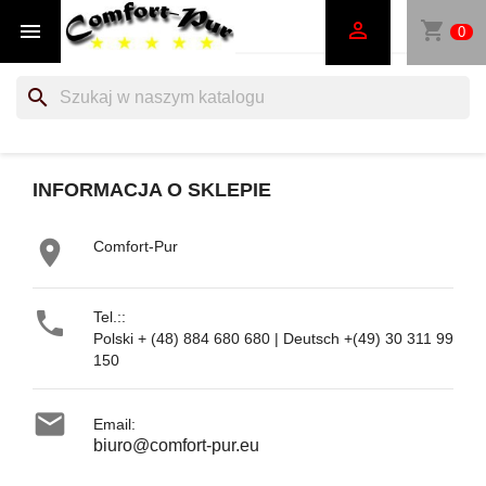
shopping_cart


0
search
INFORMACJA O SKLEPIE

Comfort-Pur

Tel.::
Polski + (48) 884 680 680 | Deutsch +(49) 30 311 99
150

Email:
biuro@comfort-pur.eu