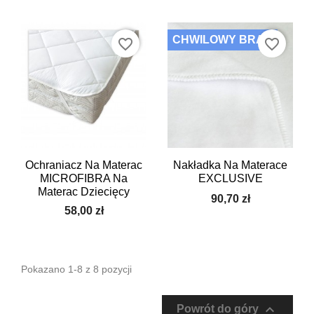
CHWILOWY BRAK
favorite_border
favorite_border
Ochraniacz Na Materac
Nakładka Na Materace
MICROFIBRA Na
EXCLUSIVE
Materac Dziecięcy
90,70 zł
58,00 zł
Pokazano 1-8 z 8 pozycji

Powrót do góry