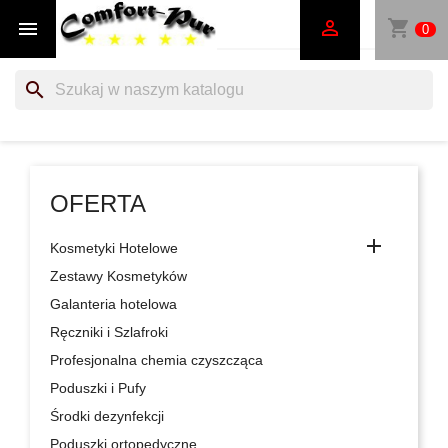
shopping_cart


0
search
OFERTA

Kosmetyki Hotelowe
Zestawy Kosmetyków
Galanteria hotelowa
Ręczniki i Szlafroki
Profesjonalna chemia czyszcząca
Poduszki i Pufy
Środki dezynfekcji
Poduszki ortopedyczne