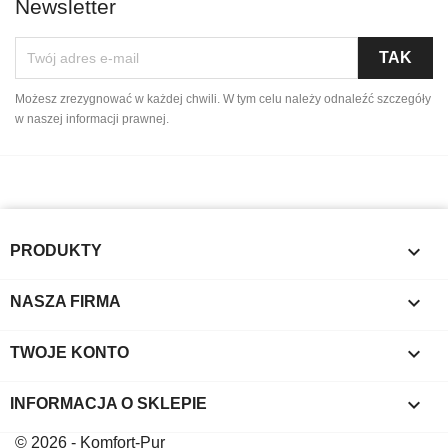
Newsletter
Możesz zrezygnować w każdej chwili. W tym celu należy odnaleźć szczegóły
w naszej informacji prawnej.

PRODUKTY

NASZA FIRMA

TWOJE KONTO
keyboard_arrow_down
INFORMACJA O SKLEPIE
© 2026 - Komfort-Pur