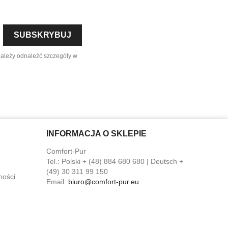
należy odnaleźć szczegóły w
INFORMACJA O SKLEPIE
Comfort-Pur
Tel.:
Polski + (48) 884 680 680 | Deutsch +
(49) 30 311 99 150
ności
Email:
biuro@comfort-pur.eu