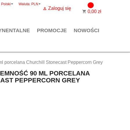


Polski
Waluta:
PLN
0
Zaloguj się

0,00 zł
shopping_cart
YNENTALNE
PROMOCJE
NOWOŚCI
l porcelana Churchill Stonecast Peppercorn Grey
JEMNOŚĆ 90 ML PORCELANA
CAST PEPPERCORN GREY