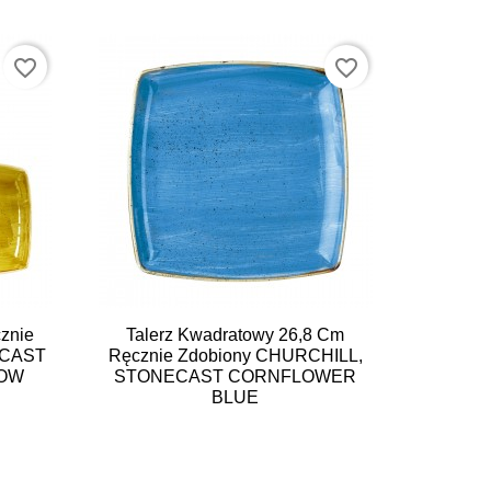
favorite_border
favorite_border

Szybki podgląd
znie
Talerz Kwadratowy 26,8 Cm
ECAST
Ręcznie Zdobiony CHURCHILL,
LOW
STONECAST CORNFLOWER
BLUE