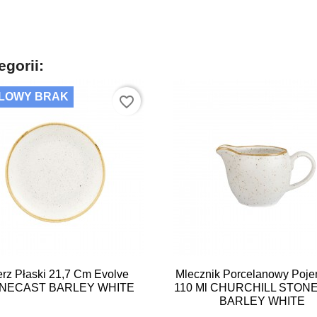
egorii:
LOWY BRAK
favorite_border


Szybki podgląd
Szybki podgląd
erz Płaski 21,7 Cm Evolve
Mlecznik Porcelanowy Poj
NECAST BARLEY WHITE
110 Ml CHURCHILL STON
BARLEY WHITE