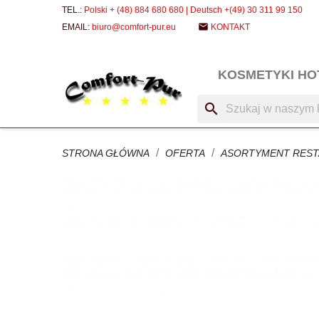
TEL.:
Polski + (48) 884 680 680 | Deutsch +(49) 30 311 99 150
email
EMAIL:
biuro@comfort-pur.eu
KONTAKT
KOSMETYKI H
search
STRONA GŁÓWNA
OFERTA
ASORTYMENT REST