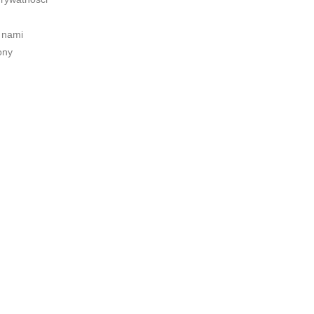
 nami
ony