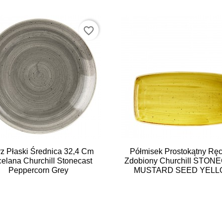
favorite_border


Szybki podgląd
Szybki podgląd
rz Płaski Średnica 32,4 Cm
Półmisek Prostokątny Ręc
elana Churchill Stonecast
Zdobiony Churchill STON
Peppercorn Grey
MUSTARD SEED YEL