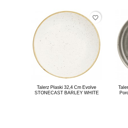
favorite_border

Szybki podgląd
Talerz Płaski 32,4 Cm Evolve
Tale
STONECAST BARLEY WHITE
Porc