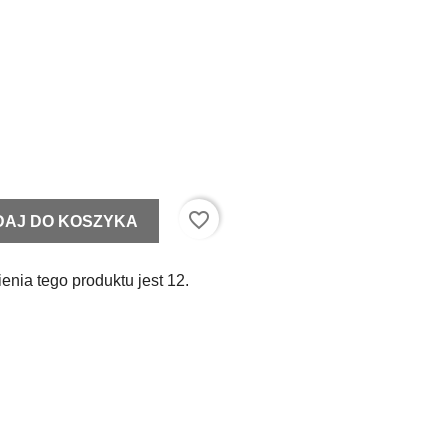
favorite_border
DAJ DO KOSZYKA
enia tego produktu jest 12.