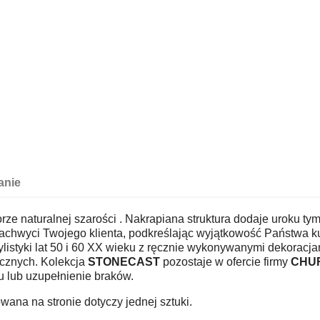
anie
ze naturalnej szarości . Nakrapiana struktura dodaje uroku ty
achwyci Twojego klienta, podkreślając wyjątkowość Państwa k
ylistyki lat 50 i 60 XX wieku z ręcznie wykonywanymi dekoracjam
icznych. Kolekcja
STONECAST
pozostaje w ofercie firmy
CHU
 lub uzupełnienie braków.
na na stronie dotyczy jednej sztuki.