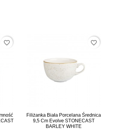
favorite_border
favorite_border

Szybki podgląd
emność
Filiżanka Biała Porcelana Średnica
ECAST
9,5 Cm Evolve STONECAST
BARLEY WHITE