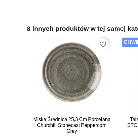
8 innych produktów w tej samej kat
CHWI
favorite_border

Szybki podgląd
Miska Średnica 25,3 Cm Porcelana
Tal
Churchill Stonecast Peppercorn
STO
Grey