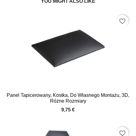
YOU MIGHT ALSO LIKE
favorite_border
Panel Tapicerowany, Kostka, Do Własnego Montażu, 3D,
Różne Rozmiary
9,75 €
favorite_border