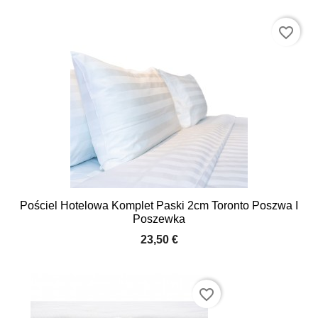
favorite_border
Pościel Hotelowa Komplet Paski 2cm Toronto Poszwa I
Poszewka
23,50 €
favorite_border