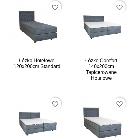
favorite_border
favorite_border
Łóżko Hotelowe
Łóżko Comfort
120x200cm Standard
140x200cm
Tapicerowane
Hotelowe
favorite_border
favorite_border