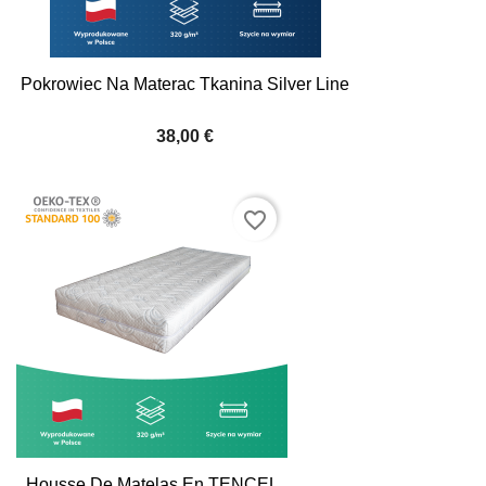
Pokrowiec Na Materac Tkanina Silver Line
38,00 €
favorite_border
Housse De Matelas En TENCEL