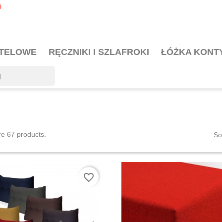
0
OTELOWE
RĘCZNIKI I SZLAFROKI
ŁÓŻKA KONT
e 67 products.
So
favorite_border