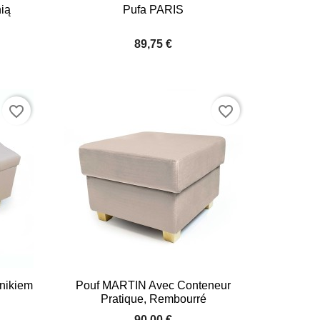

Quick view
ią
Pufa PARIS
+10
+10
89,75 €
favorite_border
favorite_border

Quick view
nikiem
Pouf MARTIN Avec Conteneur
Pratique, Rembourré
+2
+2
90,00 €