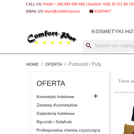
CALL US:
Polski + (48) 884 680 680 | Deutsch +(49) 30 311 99 15
email
EMAIL US:
biuro@comfort-pur.eu
KONTAKT
KOSMETYKI H
search
Poduszki i Pufy
HOME
OFERTA
There ar
OFERTA

Kosmetyki hotelowe
Zestawy Kosmetyków
Galanteria hotelowa
Ręczniki i Szlafroki
Profesjonalna chemia czyszcząca