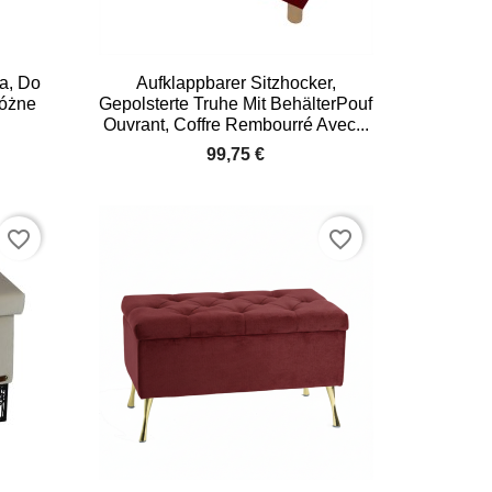

Quick view
a, Do
Aufklappbarer Sitzhocker,
óżne
Gepolsterte Truhe Mit BehälterPouf
+6
Ouvrant, Coffre Rembourré Avec...
99,75 €
favorite_border
favorite_border