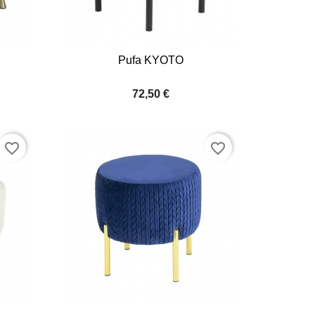

Quick view
Pufa KYOTO
+4
+4
72,50 €
favorite_border
favorite_border