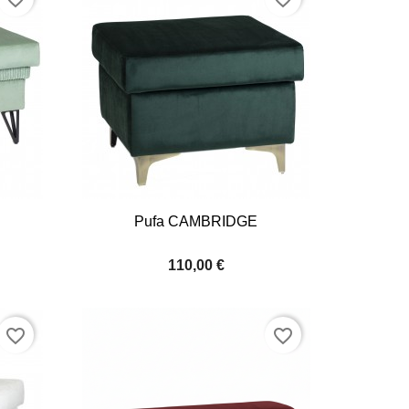

Quick view
Pufa CAMBRIDGE
+6
+6
110,00 €
favorite_border
favorite_border