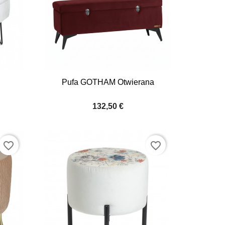

Quick view
Pufa GOTHAM Otwierana
+8
+8
132,50 €
favorite_border
favorite_border