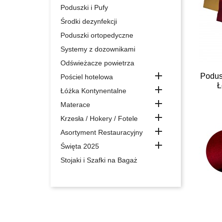
Poduszki i Pufy
Środki dezynfekcji
Poduszki ortopedyczne
Systemy z dozownikami
Odświeżacze powietrza

Podus
Pościel hotelowa
Ł

Łóżka Kontynentalne

Materace

Krzesła / Hokery / Fotele

Asortyment Restauracyjny

Święta 2025
Stojaki i Szafki na Bagaż