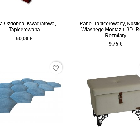


Quick view
Quick view
fa Ozdobna, Kwadratowa,
Panel Tapicerowany, Kostk
Tapicerowana
Własnego Montażu, 3D, R
+9
Rozmiary
60,00 €
9,75 €
favorite_border