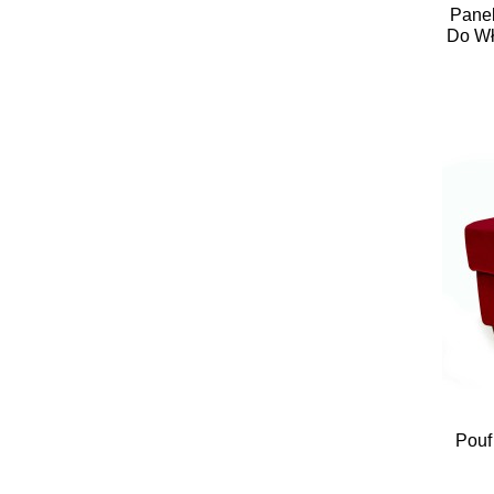
Panel
Do Wł
Pouf