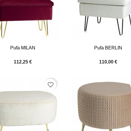


Quick view
Quick view
Pufa MILAN
Pufa BERLIN
+8
112,25 €
110,00 €
favorite_border