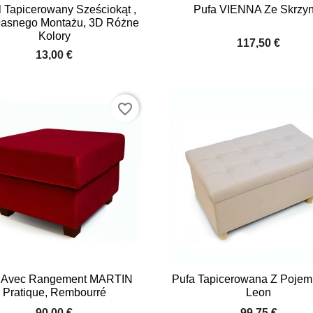


Quick view
Quick view
 Tapicerowany Sześciokąt ,
Pufa VIENNA Ze Skrzyn
asnego Montażu, 3D Różne
Kolory
117,50 €
13,00 €
favorite_border


Quick view
Quick view
 Avec Rangement MARTIN
Pufa Tapicerowana Z Pojem
Pratique, Rembourré
Leon
+2
90,00 €
99,75 €