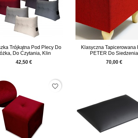


Quick view
Quick view
zka Trójkątna Pod Plecy Do
Klasyczna Tapicerowana 
óżka, Do Czytania, Klin
PETER Do Siedzeni
+6
42,50 €
70,00 €
favorite_border