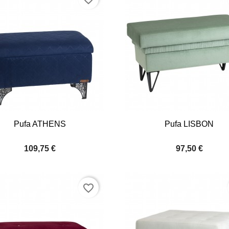


Quick view
Quick view
Pufa ATHENS
Pufa LISBON
+6
109,75 €
97,50 €
favorite_border