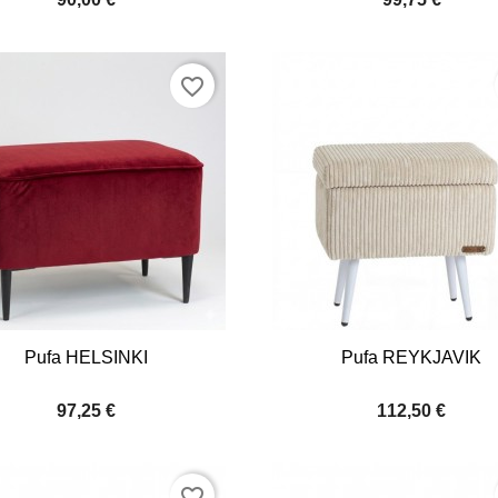
favorite_border


Quick view
Quick view
Pufa HELSINKI
Pufa REYKJAVIK
+9
97,25 €
112,50 €
favorite_border