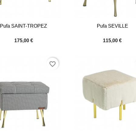


Quick view
Quick view
Pufa SAINT-TROPEZ
Pufa SEVILLE
+4
175,00 €
115,00 €
favorite_border