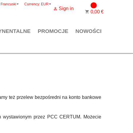


Francuski
Currency:
EUR
0
Sign in

0,00 €
shopping_cart
YNENTALNE
PROMOCJE
NOWOŚCI
iamy też przelew bezpośredni na konto bankowe
katem wystawionym przez PCC CERTUM. Możecie