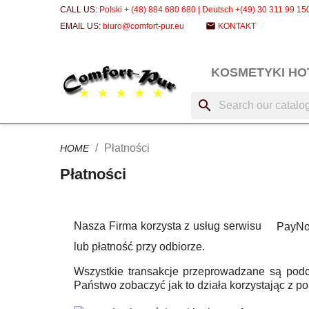
CALL US:
Polski + (48) 884 680 680 | Deutsch +(49) 30 311 99 15
email
EMAIL US:
biuro@comfort-pur.eu
KONTAKT
KOSMETYKI H
search
Płatności
HOME
Płatności
Nasza Firma korzysta z usług serwisu
PayN
lub płatność przy odbiorze.
Wszystkie transakcje przeprowadzane są pod
Państwo zobaczyć jak to działa korzystając z p