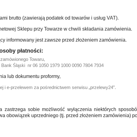
mi brutto (zawierają podatek od towarów i usług VAT).
rnetowej Sklepu przy Towarze w chwili składania zamówienia.
jący informowany jest zawsze przed złożeniem zamówienia.
soby płatności:
ze zamówionego Towaru,
 Bank Śląski nr 06 1050 1979 1000 0090 7804 7934
nia lub dokumentu proformy,
j i e-przelewem za pośrednictwem serwisu „przelewy24”.
zastrzega sobie możliwość wyłączenia niektórych sposobó
a obowiązek uprzedniego (tj. przed złożeniem zamówienia) po