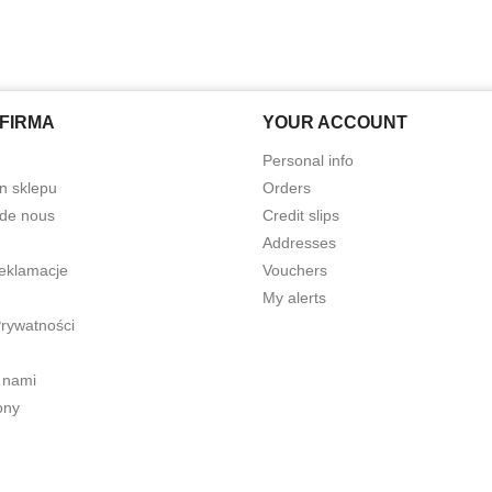
FIRMA
YOUR ACCOUNT
Personal info
n sklepu
Orders
 de nous
Credit slips
Addresses
reklamacje
Vouchers
My alerts
Prywatności
 nami
ony