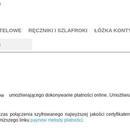
0
OTELOWE
RĘCZNIKI I SZLAFROKI
ŁÓŻKA KONT
umożliwiającego dokonywanie płatności online. Umożliw
ow
czas połączenia szyfrowanego najwyższej jakości certyfi
oniższego linku
paynow metody płatności.