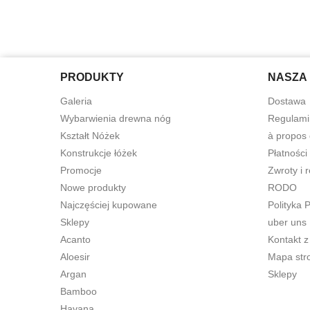
PRODUKTY
NASZA 
Galeria
Dostawa
Wybarwienia drewna nóg
Regulami
Kształt Nóżek
à propos
Konstrukcje łóżek
Płatności
Promocje
Zwroty i 
Nowe produkty
RODO
Najczęściej kupowane
Polityka 
Sklepy
uber uns
Acanto
Kontakt z
Aloesir
Mapa str
Argan
Sklepy
Bamboo
Havana