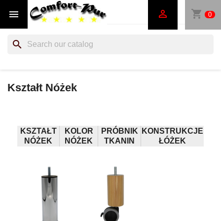
shopping_cart


0
search
Kształt Nóżek
KSZTAŁT
KOLOR
PRÓBNIK
KONSTRUKCJE
NÓŻEK
NÓŻEK
TKANIN
ŁÓŻEK