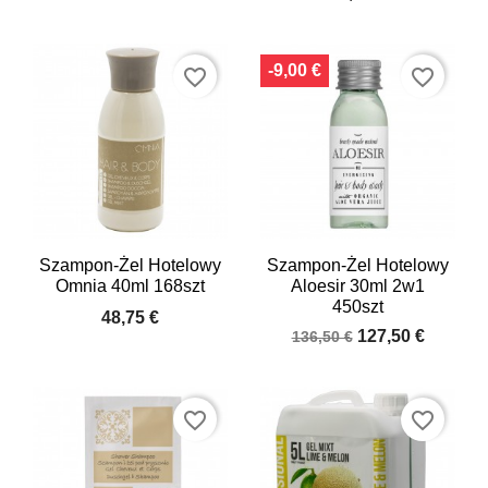
-9,00 €
favorite_border
favorite_border
Szampon-Żel Hotelowy
Szampon-Żel Hotelowy
Omnia 40ml 168szt
Aloesir 30ml 2w1
450szt
48,75 €
127,50 €
136,50 €
favorite_border
favorite_border