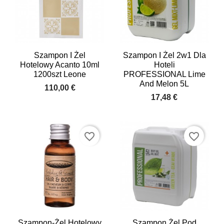
Szampon I Żel
Szampon I Żel 2w1 Dla
Hotelowy Acanto 10ml
Hoteli
1200szt Leone
PROFESSIONAL Lime
And Melon 5L
110,00 €
17,48 €
favorite_border
favorite_border
Szampon-Żel Hotelowy
Szampon Żel Pod