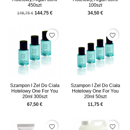
450szt
100szt
144,75 €
34,50 €
149,75 €
favorite_border
favorite_border
Szampon I Żel Do Ciała
Szampon I Żel Do Ciała
Hotelowy One For You
Hotelowy One For You
20ml 300szt
20ml 50szt
67,50 €
11,75 €
favorite_border
favorite_border