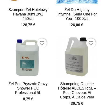
Szampon-Żel Hotelowy
Żel Do Higieny
Havana 30ml 2w1
Intymnej, Seria One For
450szt
You - 100 Szt.
128,75 €
26,00 €
favorite_border
favorite_border
Żel Pod Prysznic Crazy
Shampoing-Douche
Shower PCC
Hôtelier ALOESIR 5L –
Professional 5L
Pour Cheveux Et
Corps, À L’aloe Vera
8,75 €
30,75 €