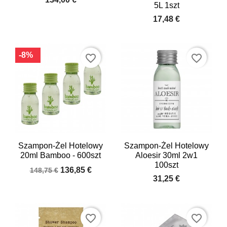
5L 1szt
17,48 €
-8%
favorite_border
favorite_border
Szampon-Żel Hotelowy
Szampon-Żel Hotelowy
20ml Bamboo - 600szt
Aloesir 30ml 2w1
100szt
136,85 €
148,75 €
31,25 €
favorite_border
favorite_border