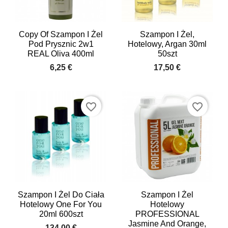
Copy Of Szampon I Żel
Szampon I Żel,
Pod Prysznic 2w1
Hotelowy, Argan 30ml
REAL Oliva 400ml
50szt
6,25 €
17,50 €
favorite_border
favorite_border
Szampon I Żel Do Ciała
Szampon I Żel
Hotelowy One For You
Hotelowy
20ml 600szt
PROFESSIONAL
Jasmine And Orange,
134,00 €