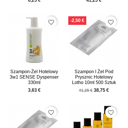
6,25 €
41,25 €
-2,50 €
favorite_border
favorite_border
Szampon-Żel Hotelowy
Szampon I Żel Pod
3w1 SENSE Dyspenser
Prysznic Hotelowy
330ml
Lotho 10ml 500 Sztuk
3,63 €
38,75 €
41,25 €
favorite_border
favorite_border