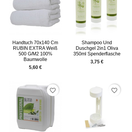
Handtuch 70x140 Cm
Shampoo Und
RUBIN EXTRA Weiß
Duschgel 2in1 Oliva
500 G/m2 100%
350ml Spenderflasche
Baumwolle
3,75 €
5,60 €
favorite_border
favorite_border