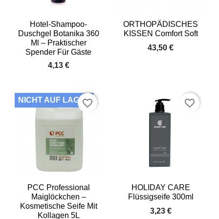
Hotel-Shampoo-
ORTHOPÄDISCHES
Duschgel Botanika 360
KISSEN Comfort Soft
Ml – Praktischer
43,50 €
Spender Für Gäste
4,13 €
NICHT AUF LAGER
favorite_border
favorite_border
PCC Professional
HOLIDAY CARE
Maiglöckchen –
Flüssigseife 300ml
Kosmetische Seife Mit
3,23 €
Kollagen 5L