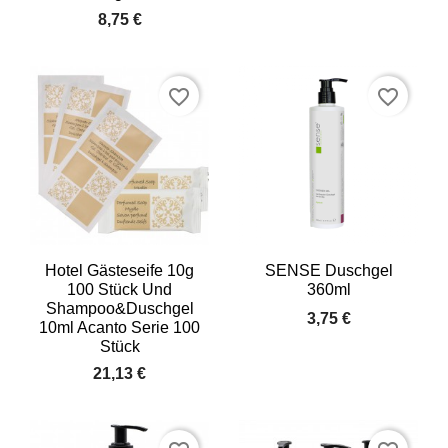
8,75 €
favorite_border
favorite_border
Hotel Gästeseife 10g
SENSE Duschgel
100 Stück Und
360ml
Shampoo&Duschgel
3,75 €
10ml Acanto Serie 100
Stück
21,13 €