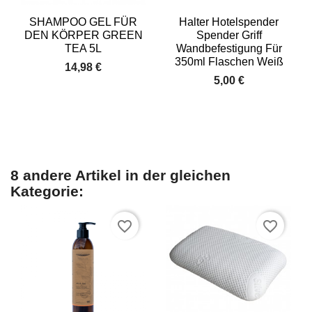
SHAMPOO GEL FÜR
Halter Hotelspender
DEN KÖRPER GREEN
Spender Griff
TEA 5L
Wandbefestigung Für
350ml Flaschen Weiß
14,98 €
5,00 €
8 andere Artikel in der gleichen
Kategorie:
favorite_border
favorite_border