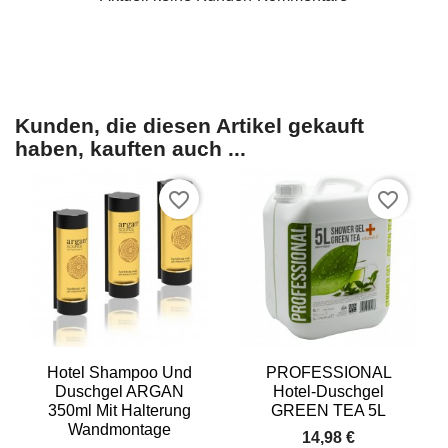
Kunden, die diesen Artikel gekauft
haben, kauften auch ...
favorite_border
favorite_border
Hotel Shampoo Und
PROFESSIONAL
Duschgel ARGAN
Hotel-Duschgel
350ml Mit Halterung
GREEN TEA 5L
Wandmontage
14,98 €