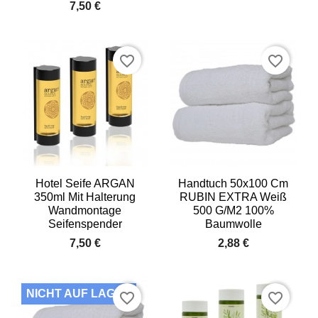
7,50 €
favorite_border
favorite_border
Hotel Seife ARGAN
Handtuch 50x100 Cm
350ml Mit Halterung
RUBIN EXTRA Weiß
Wandmontage
500 G/m2 100%
Seifenspender
Baumwolle
7,50 €
2,88 €
NICHT AUF LAGER
favorite_border
favorite_border