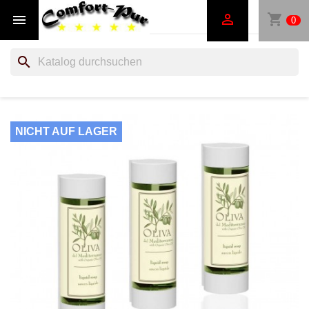
shopping_cart


0
search
NICHT AUF LAGER